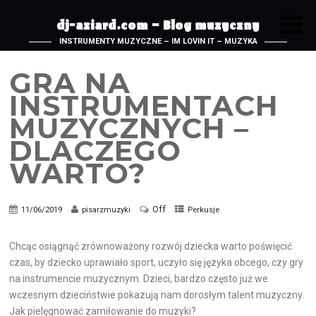
dj-aziard.com – Blog muzyczny
INSTRUMENTY MUZYCZNE – IM LOVIN IT – MUZYKA
GRA NA
INSTRUMENTACH
MUZYCZNYCH –
DLACZEGO
WARTO?
Off
11/06/2019
pisarzmuzyki
Perkusje
Chcąc osiągnąć zrównoważony rozwój dziecka warto poświęcić
czas, by dziecko uprawiało sport, uczyło się języka obcego, czy gry
na instrumencie muzycznym. Dzieci, bardzo często już we
wczesnym dzieciństwie pokazują nam dorosłym talent muzyczny.
Jak pielęgnować zamiłowanie do muzyki?