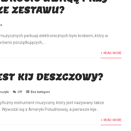
E ZESTAWU?
je
uzycznych perkusji elektronicznych było krokiem, który w
arówno początkujących,...
+ READ MORE
EST KIJ DESZCZOWY?
muzyki
Off
Bez kategorii
cyficzny instrument muzyczny, który jest nazywany także
Wywodzi się z Ameryki Południowej, a pierwsze kije...
+ READ MORE