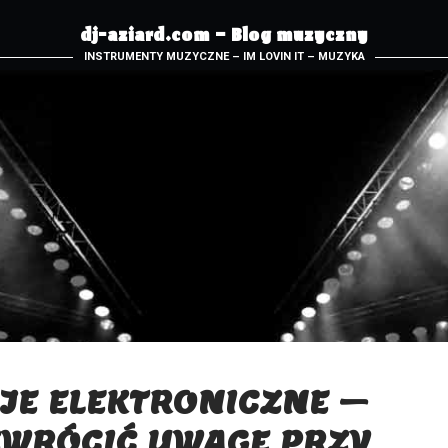
dj-aziard.com – Blog muzyczny
INSTRUMENTY MUZYCZNE – IM LOVIN IT – MUZYKA
JE ELEKTRONICZNE –
ZWRÓCIĆ UWAGĘ PRZY